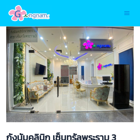
Skip
to
Main
content
Men
กังนัมคลินิก เซ็นทรัลพระราม 3