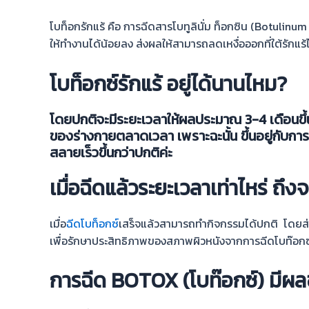
โบท็อกรักแร้ คือ การฉีดสารโบทูลินั่ม ท็อกซิน (Botulinu
ให้ทำงานได้น้อยลง ส่งผลให้สามารถลดเหงื่อออกที่ใต้รักแร้ไ
โบท็อกซ์รักแร้ อยู่ได้นานไหม?
โดยปกติจะมีระยะเวลาให้ผลประมาณ 3-4 เดือนขึ
ของร่างกายตลาดเวลา เพราะฉะนั้น ขึ้นอยู่กับการ
สลายเร็วขึ้นกว่าปกติค่ะ
เมื่อฉีดแล้วระยะเวลาเท่าไหร่ ถึง
เมื่อ
ฉีดโบท็อกซ์
เสร็จแล้วสามารถทำกิจกรรมได้ปกติ โดยส่วน
เพื่อรักษาประสิทธิภาพของสภาพผิวหนังจากการฉีดโบท๊อกซ์ 
การฉีด BOTOX (โบท๊อกซ์) มีผลข