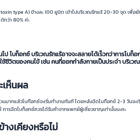
m toxin type A) ข้างละ 100 ยูนิต เข้าไปบริเวณรักแร้ 20-30 จุด เพื่
ด้กว่า 80% ค่ะ
้นไป
โบท็อกซ์
บริเวณรักแร้อาจจะสลายได้เร็วกว่าการโบท็อกซ์
ใช้ชีวิตของคนไข้ เช่น คนที่ออกกำลังกายเป็นประจำ บริเวณร
จะเห็นผล
มากแล้วโบท๊อกซ์จะเริ่มทำงานทันที โดยหลังฉีดโบท๊อกซ์ 2-3 วันจะเริ
การฉีดโบท็อกซ์ควรได้รับคำจากแพทย์ผู้เชี่ยวชาญเท่านั้นนะคะ
้างเคียงหรือไม่