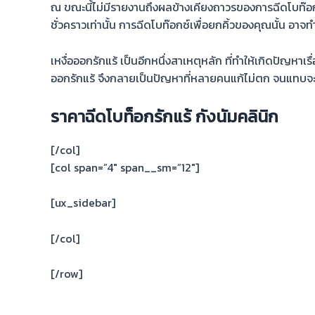
ณ ขณะนี้ไม่มีรายงานถึงผลข้างเคียงถาวรของการฉีดโบท๊อก
ชั่วคราวเท่านั้น การฉีดโบท๊อกซ์เพื่อยกคิ้วของคุณนั้น อา
เหงื่อออกรักแร้ เป็นอีกหนึ่งสาเหตุหลัก ที่ทำให้เกิดปัญหาเรื
ออกรักแร้ จึงกลายเป็นปัญหาที่หลายคนแก้ไม่ตก จนแทบจะทำ
ราคาฉีดโบท็อกรักแร้ กังนัมคลินิก
[/col]
[col span=”4″ span__sm=”12″]
[ux_sidebar]
[/col]
[/row]