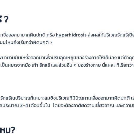
้ ?
างเหงื่อออกมามากผิดปกติ หรือ hyperhidrosis ส่งผลให้บริเวณรักแร้เป
กแบบไหนถึงเรียกว่าผิดปกติ ?
ายามขับเหงื่อออกมาเพื่อปรับอุณหภูมิของร่างกายให้เย็นลง แต่ถ้าคุณกำลัง
ลเป็นหยดจากมือ เท้า รักแร้ และส่วนอื่น ๆ ของร่างกาย นี่แหละ ที่เรียก
วณรักแร้ในปริมาณที่เหมาะสมซึ่งบริเวณที่มีปัญหาเหงื่อออกมากผิดปกติ
ให้ผลประมาณ 3-4 เดือนขึ้นไป โดยจะต้องอาศัยความเชี่ยวชาญ และค
ไหม?