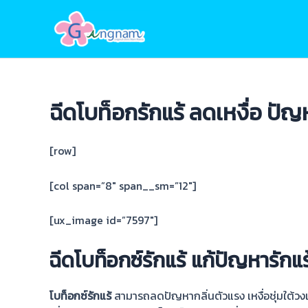
Skip
to
content
ฉีดโบท็อกรักแร้ ลดเหงื่อ ปัญ
[row]
[col span=”8″ span__sm=”12″]
[ux_image id=”7597″]
ฉีดโบท็อกซ์รักแร้ แก้ปัญหารักแร
โบท็อกซ์รักแร้
สามารถลดปัญหากลิ่นตัวแรง เหงื่อชุ่มใต้วงแ