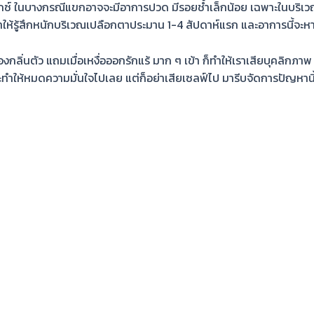
ซ์ ในบางกรณีแขกอาจจะมีอาการปวด มีรอยช้ำเล็กน้อย เฉพาะในบริเวณที
จทำให้รู้สึกหนักบริเวณเปลือกตาประมาน 1-4 สัปดาห์แรก และอาการนี้จะห
่องกลิ่นตัว แถมเมื่อเหงื่อออกรักแร้ มาก ๆ เข้า ก็ทำให้เราเสียบุคลิกภาพ ไ
ให้หมดความมั่นใจไปเลย แต่ก็อย่าเสียเซลฟ์ไป มารีบจัดการปัญหานี้ใ