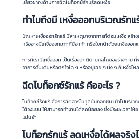
เชี่ยวชาญด้านการฉีดโบท็อกซ์รักแร้ลดเหงื่อ
ทำไมถึงมี เหงื่อออกบริเวณรักแร
ปัญหาเหงื่อออกรักแร้ มีสาเหตุมาจากการที่ต่อมเหงื่อ สร้
หรืออาจมีเหงื่อออกมากที่มือ เท้า หรือใบหน้าด้วยเหงื่อออ
การที่เรามีเหงื่อออก เป็นเรื่องปกติตามกลไกของร่างกาย ที่พย
อาการตื่นเต้นหรือตกใจใด ๆ หรืออยู่เฉย ๆ นิ่ง ๆ ก็เหงื่อไห
ฉีดโบท็อกซ์รักแร้ คืออะไร ?
โบท็อกซ์รักแร้ คือการฉีดสารโบทูลินัมทอกซิน เข้าไปบริเ
ใต้วงแขน ให้สามารถทำงานได้ลดน้อยลง ซึ่งมีระยะเวลา
แม่นยำ
โบท็อกรักแร้ ลดเหงื่อได้ผลจริง