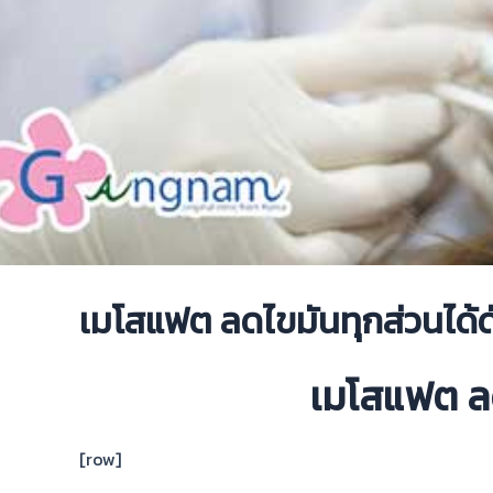
เมโสแฟต ลดไขมันทุกส่วนได้ดั
เมโสแฟต ลด
[row]