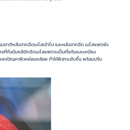
รมชาติ
หลังจากฉีดเมโสเข้าไป
และหลังจากฉีด เมโสแฟตยัง
ารที่กังนัม
คลินิกฉีดเมโสแฟต
จะเป็นที่
แก้มและเหนียง
วยลด
ปัญหาผิวหย่อนคล้อย
ทำให้ผิว
กระชับขึ้น
พร้อม
ปรับ