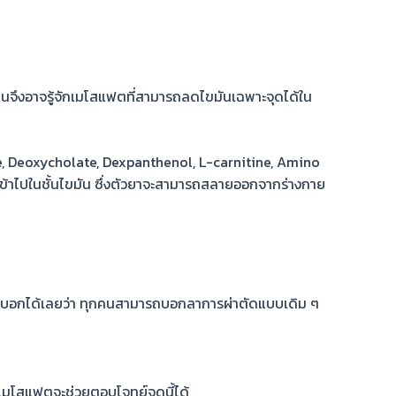
จึงอาจรู้จัก
เมโสแฟต
ที่สามารถลดไขมันเฉพาะจุดได้ใน
ine, Deoxycholate, Dexpanthenol, L-carnitine, Amino
ึกเข้าไปในชั้นไขมัน ซึ่งตัวยาจะสามารถสลายออกจากร่างกาย
ี่บอกได้เลยว่า ทุกคนสามารถ
บอกลาการผ่าตัด
แบบเดิม ๆ
เมโสแฟต
จะช่วยตอบโจทย์จุดนี้ได้