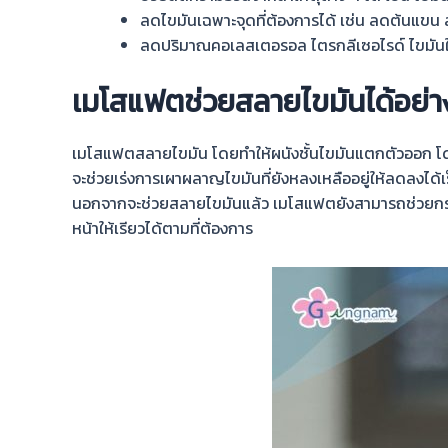
ลดไขมันเฉพาะจุดที่ต้องการได้ เช่น
ลดต้นแขน ล
ลดปริมาณคอเลสเตอรอล ไตรกลีเซอไรด์ ไขมันใ
เมโสแฟตช่วยสลายไขมันได้อย่า
เมโสแฟตสลายไขมัน
โดยทำให้ผนังชั้นไขมันแตกตัวออก
โ
จะ
ช่วยเร่งการเผาผลาญไขมันที่ยังหลงเหลืออยู่ให้ลดลงได้เ
นอกจากจะช่วยสลายไขมัน
แล้ว
เมโสแฟต
ยังสามารถช่วยกร
หน้า
ให้
เรียวได้ตามที่ต้องการ