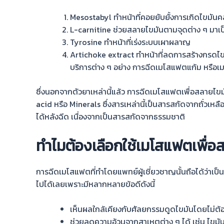
Mesostabyl ทำหน้าที่คอยยับยั้งการเกิดไขมันคล
L-carnitine ช่วยสลายไขมันตามจุดต่าง ๆ มาเ
Tyrosine ทำหน้าที่เร่งระบบเผาผลาญ
Artichoke extract ทำหน้าที่ลดการสร้างกรดไขมั
บริการต่าง ๆ อย่าง การฉีด
เมโสแฟตแก้ม
หรือ
เ
ซึ่งนอกจากตัวยาเหล่านี้แล้ว การ
ฉีดเมโสแฟต
เพื่อ
สลายไขม
acid หรือ Minerals ซึ่งสารเหล่านี้เป็นสารสกัดจากถั่วเห
ได้หลังฉีด เนื่องจากเป็นสารสกัดจากธรรมชาติ
ทำไมต้องเลือกใช้เมโสแฟตเพื่อ
การ
ฉีดเมโสแฟต
ที่ทำโดยแพทย์ผู้เชี่ยวชาญนั้นถือได้ว่าเ
ไปได้เลยเพราะมีหลากหลายข้อดีดังนี้
เห็นผลใกล้เคียงกับศัลยกรรมดูดไขมัน
โดยไม่ต้
ช่วยลดความอ้วนจากสาเหตุต่าง ๆ
ได้ เช่น ไข