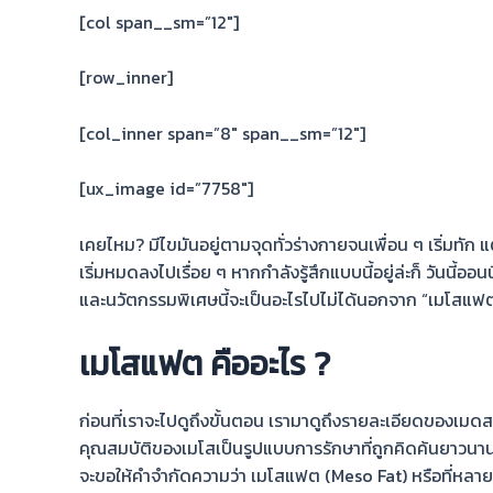
[col span__sm=”12″]
[row_inner]
[col_inner span=”8″ span__sm=”12″]
[ux_image id=”7758″]
เคยไหม? มีไขมันอยู่ตามจุดทั่วร่างกายจนเพื่อน ๆ เริ่มทัก
เริ่มหมดลงไปเรื่อย ๆ หากกำลังรู้สึกแบบนี้อยู่ล่ะก็ วันนี
และนวัตกรรมพิเศษนี้จะเป็นอะไรไปไม่ได้นอกจาก “
เมโสแฟ
เมโสแฟต คืออะไร ?
ก่อนที่เราจะไปดูถึงขั้นตอน เรามาดูถึงรายละเอียดของเม
คุณสมบัติของเมโส
เป็นรูปแบบการรักษาที่ถูกคิดค้นยาวนา
จะขอให้คำจำกัดความว่า
เมโสแฟต
(Meso Fat)
หรือที่
หลาย