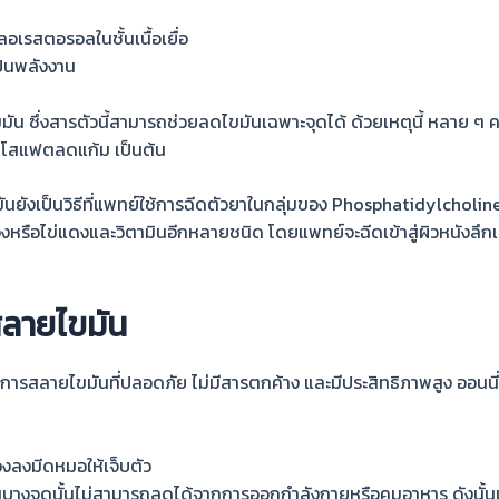
อเรสตอรอลในชั้นเนื้อเยื่อ
ป็นพลังงาน
น ซึ่งสารตัวนี้สามารถช่วยลดไขมันเฉพาะจุดได้ ด้วยเหตุนี้ หลาย ๆ คน
มโสแฟตลดแก้ม
เป็นต้น
ัน
ยังเป็นวิธีที่แพทย์ใช้การฉีดตัวยาในกลุ่มของ Phosphatidylchol
ลืองหรือไข่แดงและวิตามินอีกหลายชนิด โดยแพทย์จะฉีดเข้าสู่ผิวหนังล
สลายไขมัน
ป็นการสลายไขมัน
ที่ปลอดภัย
ไม่มีสารตกค้าง
และมีประสิทธิภาพ
สูง ออนน
องลงมีดหมอให้เจ็บตัว
มันบางจุดนั้นไม่สามารถลดได้จากการออกกำลังกายหรือคุมอาหาร ดังนั้น