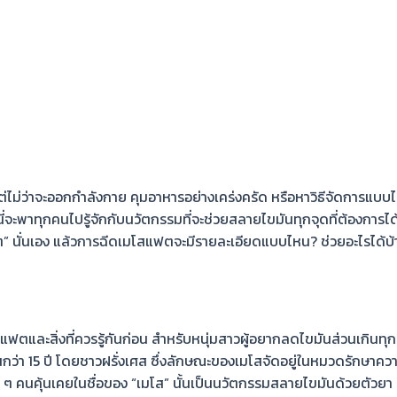
 แต่ไม่ว่าจะออกกำลังกาย คุมอาหารอย่างเคร่งครัด หรือหาวิธีจัดการแบบไ
้ออนนี่จะพาทุกคนไปรู้จักกับนวัตกรรมที่จะช่วยสลายไขมันทุกจุดที่ต้องก
ต
” นั่นเอง แล้วการ
ฉีดเมโสแฟต
จะมีรายละเอียดแบบไหน? ช่วยอะไรได้บ
ดสแฟต
และสิ่งที่ควรรู้กันก่อน สำหรับหนุ่มสาวผู้อยากลดไขมันส่วนเกิน
นกว่า 15 ปี โดยชาวฝรั่งเศส ซึ่งลักษณะของเมโสจัดอยู่ในหมวดรักษาคว
 ๆ คน
คุ้นเคย
ในชื่อของ
“เมโส”
นั้นเป็นน
วัตกรรมสลายไขมัน
ด้วยตัวยา