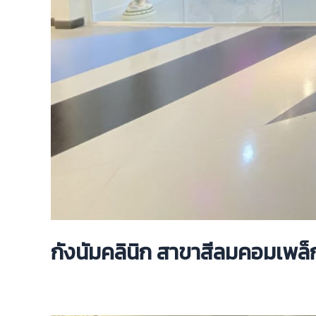
กังนัมคลินิก สาขาสีลมคอมเพล็