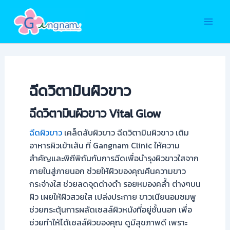
Skip
to
Main
content
Men
ฉีดวิตามินผิวขาว
ฉีดวิตามินผิวขาว Vital Glow
ฉีดผิวขาว
เคล็ดลับผิวขาว ฉีดวิตามินผิวขาว เติม
อาหารผิวเข้าเส้น ที่ Gangnam Clinic ให้ความ
สำคัญและพิถีพิถันกับการฉีดเพื่อบำรุงผิวขาวใสจาก
ภายในสู่ภายนอก ช่วยให้ผิวของคุณคืนความขาว
กระจ่างใส ช่วยลดจุดด่างดำ รอยหมองคล้ำ ต่างๆบน
ผิว เผยให้ผิวสวยใส เปล่งประกาย ขาวเนียนอมชมพู
ช่วยกระตุ้นการผลัดเซลล์ผิวหนังที่อยู่ชั้นนอก เพื่อ
ช่วยทำให้ได้เซลล์ผิวของคุณ ดูมีสุขภาพดี เพราะ