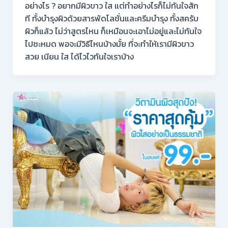
อย่างไร ? อยากมีผิวขาว ใส แต่ทำอย่างไรก็ไม่ทันใจสัก
ที ทั้งบำรุงผิวด้วยสารพัดโลชั่นและครีมบำรุง ทั้งสครับ
ผิวก็แล้ว ไม่ว่าสูตรไหน ก็เหมือนจะเอาไม่อยู่และไม่ทันใจ
ไปซะหมด พอจะมีวิธีไหนบ้างมั้ย ที่จะทำให้เรามีผิวขาว
สวย เนียน ใส ได้ไวไวทันใจเราบ้าง