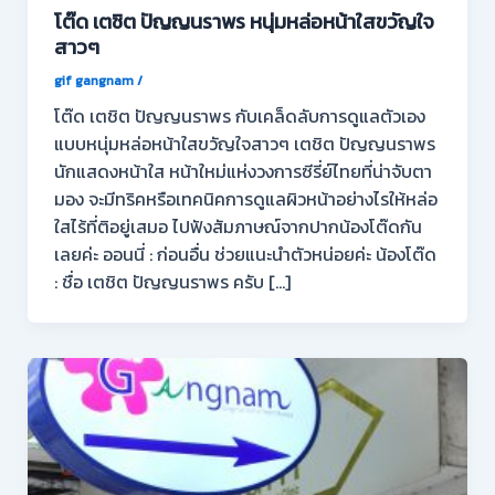
โต๊ด เตชิต ปัญญนราพร หนุ่มหล่อหน้าใสขวัญใจ
สาวๆ
gif gangnam
/
โต๊ด เตชิต ปัญญนราพร กับเคล็ดลับการดูแลตัวเอง
แบบหนุ่มหล่อหน้าใสขวัญใจสาวๆ เตชิต ปัญญนราพร
นักแสดงหน้าใส หน้าใหม่แห่งวงการซีรี่ย์ไทยที่น่าจับตา
มอง จะมีทริคหรือเทคนิคการดูแลผิวหน้าอย่างไรให้หล่อ
ใสไร้ที่ติอยู่เสมอ ไปฟังสัมภาษณ์จากปากน้องโต๊ดกัน
เลยค่ะ ออนนี่ : ก่อนอื่น ช่วยแนะนำตัวหน่อยค่ะ น้องโต๊ด
: ชื่อ เตชิต ปัญญนราพร ครับ […]