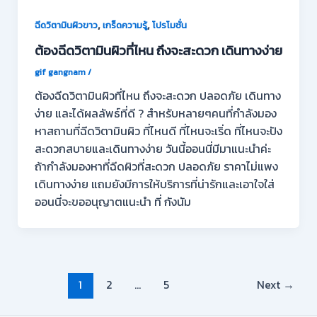
,
,
ฉีดวิตามินผิวขาว
เกร็ดความรู้
โปรโมชั่น
ต้องฉีดวิตามินผิวที่ไหน ถึงจะสะดวก เดินทางง่าย
gif gangnam
/
ต้องฉีดวิตามินผิวที่ไหน ถึงจะสะดวก ปลอดภัย เดินทาง
ง่าย และได้ผลลัพธ์ที่ดี ? สำหรับหลายๆคนที่กำลังมอง
หาสถานที่ฉีดวิตามินผิว ที่ไหนดี ที่ไหนจะเริ่ด ที่ไหนจะปัง
สะดวกสบายและเดินทางง่าย วันนี้ออนนี่มีมาแนะนำค่ะ
ถ้ากำลังมองหาที่ฉีดผิวที่สะดวก ปลอดภัย ราคาไม่แพง
เดินทางง่าย แถมยังมีการให้บริการที่น่ารักและเอาใจใส่
ออนนี่จะขออนุญาตแนะนำ ที่ กังนัม
1
2
…
5
Next
→