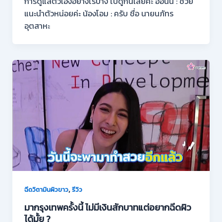
การดูแลตัวเองอย่างไรบ้าง ไปดูกันเลยค่ะ ออนนี่ : ช่วย
แนะนำตัวหน่อยค่ะ น้องโอม : ครับ ชื่อ นายนภัทร
อุตสาหะ
,
ฉีดวิตามินผิวขาว
รีวิว
มากรุงเทพครั้งนี้ ไม่มีเงินสักบาทแต่อยากฉีดผิว
ได้มั้ย ?