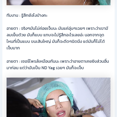
ทีมงาน : รู้สึกยังไงบ้างคะ
อายตา : จริงๆมันไม่ค่อยเจ็บนะ มันแค่อุ่นๆเฉยๆ เพราะว่าเขามี
ลมเย็นด้วย มันก็แบบ แทบจะไม่รู้สึกอะไรเลยอ่ะ นอกจากจุด
ไหนที่เป็นแบบ ขนเส้นใหญ่ มันก็จะดีดๆนิดนึง แต่มันก็ไม่ได้
เจ็บมาก
อายตา : เซอร์ไพรส์เหมือนกันนะ เพราะว่าอายตาเคยยิงส่วนอื่น
มาก่อน แต่ว่ามันเป็น ND Yag เฉยๆ มันก็จะเจ็บ