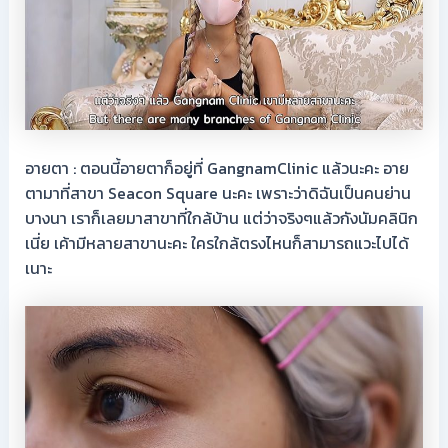
อายตา : ตอนนี้อายตาก็อยู่ที่ GangnamClinic แล้วนะคะ อาย
ตามาที่สาขา Seacon Square นะคะ เพราะว่าดิฉันเป็นคนย่าน
บางนา เราก็เลยมาสาขาที่ใกล้บ้าน แต่ว่าจริงๆแล้วกังนัมคลินิก
เนี่ย เค้ามีหลายสาขานะคะ ใครใกล้ตรงไหนก็สามารถแวะไปได้
เนาะ