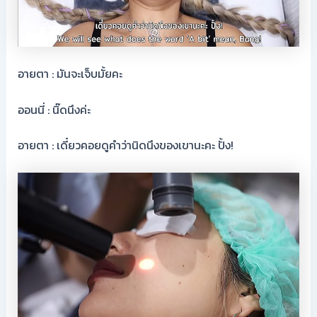
อายตา : มันจะเจ็บมั้ยคะ
ออนนี่ : นิ๊ดนึงค่ะ
อายตา : เดี๋ยวคอยดูคำว่านิดนึงของเขานะคะ ปั้ง!