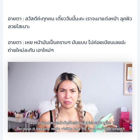
อายตา : สวัสดีค่ะทุกคน เดี๋ยววันนี้นะคะ เราจะมาแต่งหน้า ลุคผิว
สวยใสเนาะ
อายตา : เหย หน้ามันเป็นคราบๆ มันแบบ ไม่ค่อยเนียนเลยอ่ะ
ถ่ายใหม่ละกัน เอาใหม่ๆ