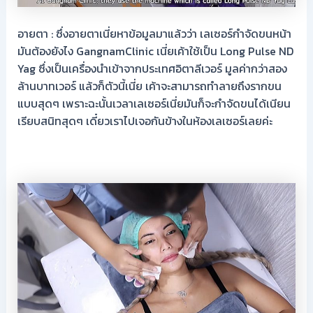
อายตา : ซึ่งอายตาเนี่ยหาข้อมูลมาแล้วว่า เลเซอร์กำจัดขนหน้า
มันต้องยังไง GangnamClinic เนี่ยเค้าใช้เป็น Long Pulse ND
Yag ซึ่งเป็นเครื่องนำเข้าจากประเทศอิตาลีเวอร์ มูลค่ากว่าสอง
ล้านบาทเวอร์ แล้วก็ตัวนี้เนี่ย เค้าจะสามารถทำลายถึงรากขน
แบบสุดๆ เพราะฉะนั้นเวลาเลเซอร์เนี่ยมันก็จะกำจัดขนได้เนียน
เรียบสนิทสุดๆ เดี๋ยวเราไปเจอกันข้างในห้องเลเซอร์เลยค่ะ