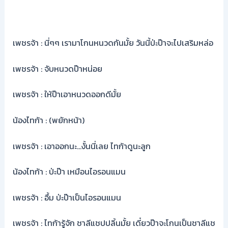
เพชรจ้า : นี่ๆๆ เรามาโกนหนวดกันมั้ย วันนี้ป่ะป๊าจะไปเสริมหล่อ
เพชรจ้า : จับหนวดป๊าหน่อย
เพชรจ้า : ให้ป๊าเอาหนวดออกดีมั้ย
น้องไทก้า : (พยักหน้า)
เพชรจ้า : เอาออกนะ…งั้นนี่เลย ไทก้าดูนะลูก
น้องไทก้า : ป่ะป๊า เหมือนไอรอนแมน
เพชรจ้า : อื้ม ป่ะป๊าเป็นไอรอนแมน
เพชรจ้า : ไทก้ารู้จัก ชาลีแชปปลิ้นมั้ย เดี๋ยวป๊าจะโกนเป็นชาลีแช