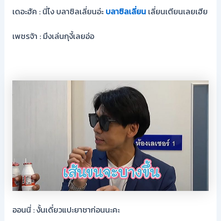
เดอะฮัค : นี่ไง บลาซิลเลี่ยนอ่ะ
บลาซิลเลี่ยน
เลี่ยนเตียนเลยเฮีย
เพชรจ้า : มึงเล่นกุงี้เลยอ่อ
ออนนี่ : งั้นเดี๋ยวแปะยาชาก่อนนะคะ