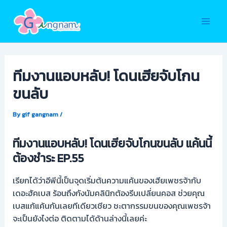
Skip
to
Main
content
Men
ทีมงานแอบหลับ! โดนเฮียจับโกน
ขนลับ
By
gif gangnam
/
ทีมงานแอบหลับ! โดนเฮียจับโกนขนลับ แค้นนี้
ต้องชำระ EP.55
เรียกได้ว่าอีพีนี้เป็นจุดเริ่มต้นความแค้นของเฮียเพชรจ้ากับ
เดอะฮัคเบส ร้อนถึงกังนัมคลินิกต้องรีบเปลี่ยนคอส ช่วยคุณ
เบสแก้แค้นกันเลยทีเดียวเชียว ชะตากรรมขนของคุณเพชรจ้า
จะเป็นยังไงต่อ ติดตามได้ด้านล่างนี้เลยค่ะ