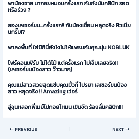
พาน้องชาย มาถอยหมอนครั้งแรก กับกังนัมคลินิก รอด
หรือร่วง ?
ลองเลเซอร์ขน…ครั้งแรก!! กับน้องเขื่อน หลุดจริง ผิวเนีย
นกริ๊บ!?
พาลงพื้นที่ ใส่บิกินี่ยังไงไม่ให้แพรมกับคุณนุ่น NOBLUK
โฟร์คอนเฟิร์ม ไม่ได้โม้ แต่ครั้งแรก ไม่เจ็บเลยจริง!!
(เลเซอร์ขนน้องสาว ว๊าวมาก)
คุณแม่สาวสวยสุดแซ่บคุณมิ้วกี้ ไปรยา เลเซอร์ขนน้อง
สาว หลุดจริง !! Amazing เว่อร์
อู๋จุนหลอกพี่เมย์ไปกอยโหมน เขินจัด ร้องลั่นคลินิก!!!
PREVIOUS
NEXT