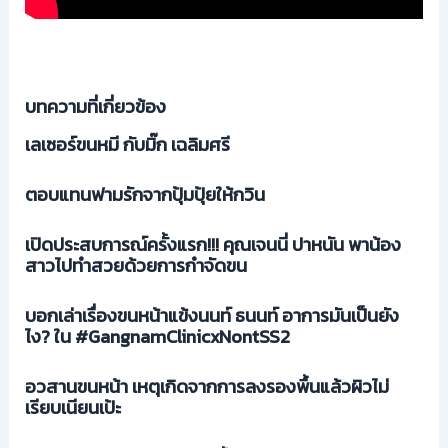
บทความที่เกี่ยวข้อง
เลเซอร์ขนหมี กับมิ๊ก เฉลิมศรี
ตอบแทนฟามรักจากปุ้มปุ้ยให้กวิน
เปิดประสบการณ์ครั้งแรก!!! คุณเจนนี่ ปาหนัน พาน้อง
สาวไปทำสวยด้วยการกำจัดขน
บอกเล่าเรื่องขนหน้าแข้งนนท์ ธนนท์ อาการมันเป็นยัง
ไง? ใน #GangnamClinicxNontSS2
อวสานขนหน้า เหตุเกิดจากการลงรองพื้นแล้วผิวไม่
เรียบเนียนเป้ะ