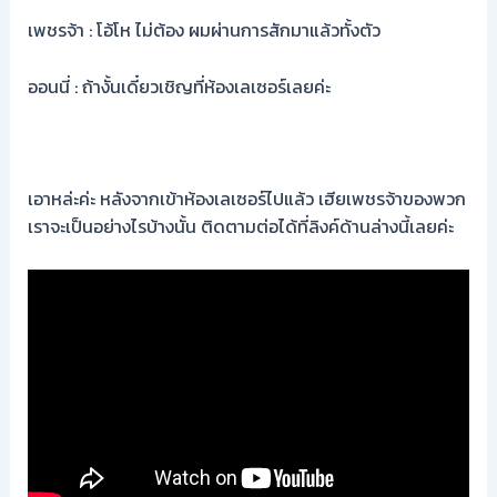
เพชรจ้า : โอ้โห ไม่ต้อง ผมผ่านการสักมาแล้วทั้งตัว
ออนนี่ : ถ้างั้นเดี๋ยวเชิญที่ห้องเลเซอร์เลยค่ะ
เอาหล่ะค่ะ หลังจากเข้าห้องเลเซอร์ไปแล้ว เฮียเพชรจ้าของพวก
เราจะเป็นอย่างไรบ้างนั้น ติดตามต่อได้ที่ลิงค์ด้านล่างนี้เลยค่ะ