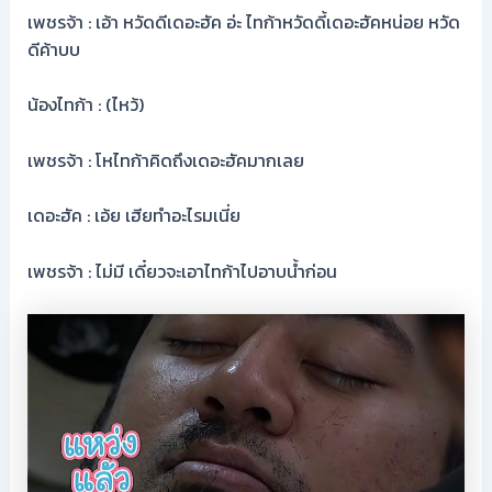
เพชรจ้า : เอ้า หวัดดีเดอะฮัค อ่ะ ไทก้าหวัดดี้เดอะฮัคหน่อย หวัด
ดีค้าบบ
น้องไทก้า : (ไหว้)
เพชรจ้า : โหไทก้าคิดถึงเดอะฮัคมากเลย
เดอะฮัค : เอ้ย เฮียทำอะไรมเนี่ย
เพชรจ้า : ไม่มี เดี๋ยวจะเอาไทก้าไปอาบน้ำก่อน