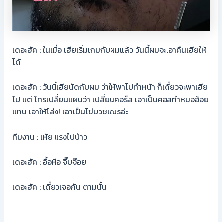
เดอะฮัค : ในเมื่อ เฮียเริ่มเกมกับผมแล้ว วันนี้ผมจะเอาคืนเฮียให้
ได้
เดอะฮัค : วันนี้เฮียนัดกับผม ว่าให้พาไปทำหน้า ก็เดี๋ยวจะพาเฮีย
ไป แต่ โทรเปลี่ยนแผนว่า เปลี่ยนคอร์ส เอาเป็นคอสทำหมออ้อย
แทน เอาให้โล่ง! เอาเป็นไข่บวชเณรอ่ะ
ทีมงาน : เห้ย แรงไปป่าว
เดอะฮัค : อื้อหือ จิ๊บจ๊อย
เดอะฮัค : เดี๋ยวเจอกัน ตามนั้น