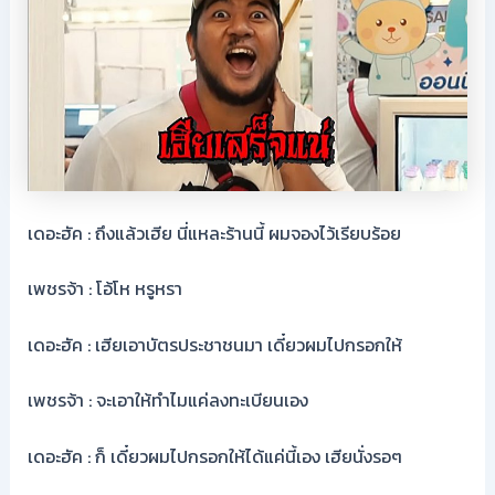
เดอะฮัค : ถึงแล้วเฮีย นี่แหละร้านนี้ ผมจองไว้เรียบร้อย
เพชรจ้า : โอ้โห หรูหรา
เดอะฮัค : เฮียเอาบัตรประชาชนมา เดี๋ยวผมไปกรอกให้
เพชรจ้า : จะเอาให้ทำไมแค่ลงทะเบียนเอง
เดอะฮัค : ก็ เดี๋ยวผมไปกรอกให้ได้แค่นี้เอง เฮียนั่งรอๆ