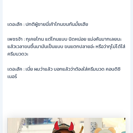
เดอะฮัค : ปกติผู้ชายนี่เค้าโกนขนกันมั้ยเฮีย
เพชรจ้า : กุเคยโกน แต่โกนแบบ นิดหน่อย แม่งคันมากเลยนะ
แล้วเวลาขนขึ้นมามันเป็นแบบ ขนแตกปลายอ่ะ หรือว่ากุไม่ได้ใส่
ครีมนวดวะ
เดอะฮัค : เนี่ย ผมว่าแล้ว บอกแล้วว่าต้องใส่ครีมนวด คอนดิชิ
เนอร์