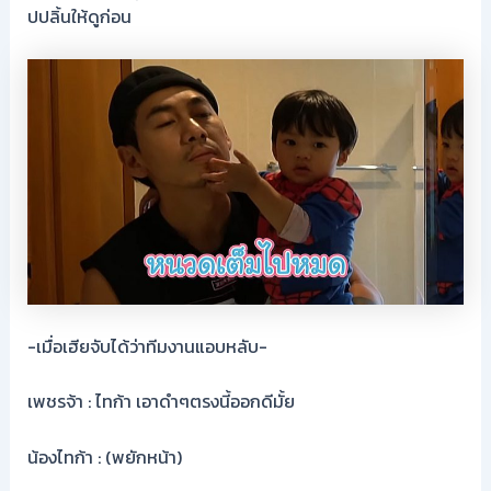
ปปลิ้นให้ดูก่อน
-เมื่อเฮียจับได้ว่าทีมงานแอบหลับ-
เพชรจ้า : ไทก้า เอาดำๆตรงนี้ออกดีมั้ย
น้องไทก้า : (พยักหน้า)