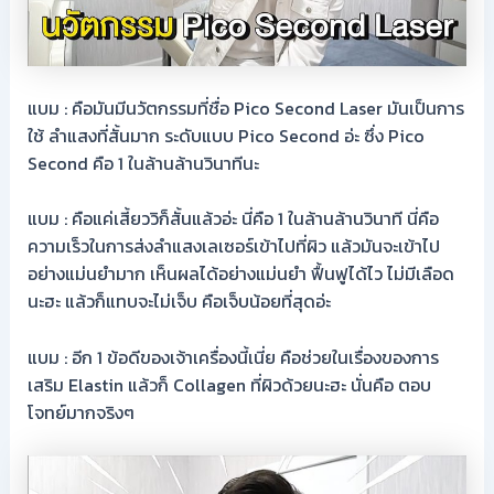
แบม : คือมันมีนวัตกรรมที่ชื่อ Pico Second Laser มันเป็นการ
ใช้ ลำแสงที่สั้นมาก ระดับแบบ Pico Second อ่ะ ซึ่ง Pico
Second คือ 1 ในล้านล้านวินาทีนะ
แบม : คือแค่เสี้ยววิก็สั้นแล้วอ่ะ นี่คือ 1 ในล้านล้านวินาที นี่คือ
ความเร็วในการส่งลำแสงเลเซอร์เข้าไปที่ผิว แล้วมันจะเข้าไป
อย่างแม่นยำมาก เห็นผลได้อย่างแม่นยำ ฟื้นฟูได้ไว ไม่มีเลือด
นะฮะ แล้วก็แทบจะไม่เจ็บ คือเจ็บน้อยที่สุดอ่ะ
แบม : อีก 1 ข้อดีของเจ้าเครื่องนี้เนี่ย คือช่วยในเรื่องของการ
เสริม Elastin แล้วก็ Collagen ที่ผิวด้วยนะฮะ นั่นคือ ตอบ
โจทย์มากจริงๆ