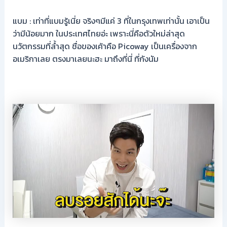
แบม : เท่าที่แบมรู้เนี่ย จริงๆมีแค่ 3 ที่ในกรุงเทพเท่านั้น เอาเป็น
ว่ามีน้อยมาก ในประเทศไทยอ่ะ เพราะนี่คือตัวใหม่ล่าสุด
นวัตกรรมที่ล้ำสุด ชื่อของเค้าคือ Picoway เป็นเครื่องจาก
อเมริกาเลย ตรงมาเลยนะฮะ มาถึงที่นี่ ที่กังนัม