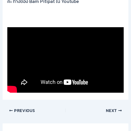
ค่ะ ทางช่อง Bam Pitipat ใน Youtube
PREVIOUS
NEXT